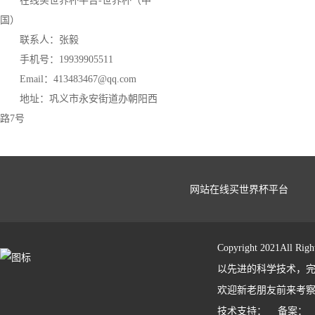
在线买世界杯平台-世界杯（中
国）
联系人：张毅
手机号：19939905511
Email：413483467@qq.com
地址：巩义市永安街道办朝阳西
路7号
网站在线买世界杯平台
Copyright 2021Al
以先进的科学技术，
欢迎新老朋友前来考
技术支持： 备案：