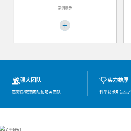
案例展示
强大团队
实力雄厚
高素质管理团队和服务团队
科学技术引进生