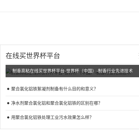
在线买世界杯平台
制香高粘在线买世界杯平台-世界杯（中国）-制香行业先进技术
聚合氯化铝铁絮凝剂制备有什么目的和意义？
净水剂聚合氯化铝和聚合氯化铝铁的区别在哪？
用聚合氯化铝铁处理工业污水效果怎么样？