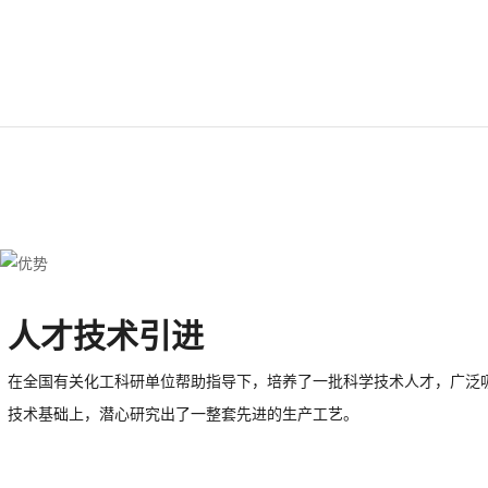
人才技术引进
在全国有关化工科研单位帮助指导下，培养了一批科学技术人才，广泛
技术基础上，潜心研究出了一整套先进的生产工艺。