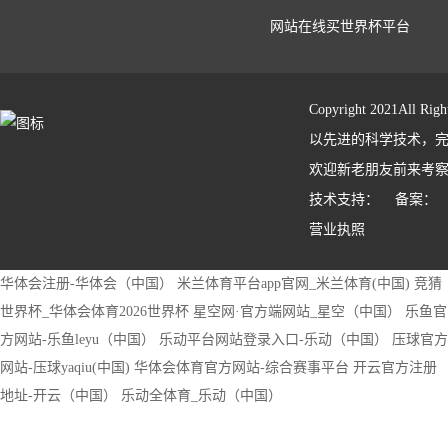
网站在线买世界杯平台
Copyright 2021Al
以先进的科学技术，
欢迎新老朋友前来考
技术支持： 备案：
营业执照
华体会注册-华体会（中国）
米兰体育平台app官网_米兰体育(中国)
竞猜
世界杯_华体会体育2026世界杯
星空网·官方端网站_星空（中国）
乐鱼官
方网站-乐鱼leyu（中国）
乐动平台网站登录入口-乐动（中国）
压球官方
网站-压球yaqiu(中国)
华体会体育官方网站-综合赛事平台
开云官方注册
地址-开云（中国）
乐动全体育_乐动（中国）