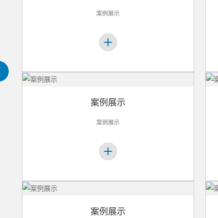
案例展示
案例展示
案例展示
案例展示