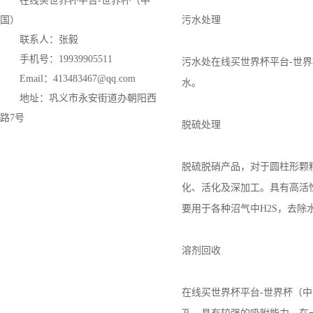
在线买世界杯平台-世界杯（中
污水处理
国）
联系人：张毅
手机号：19939905511
污水处在线买世界杯平台-世
Email：413483467@qq.com
水。
地址：巩义市永安街道办朝阳西
路7号
脱硫处理
脱硫脱硝产品，对于圆柱形颗
化、活化及深加工。具有高活
要用于各种沼气中H2S，去
溶剂回收
在线买世界杯平台-世界杯（