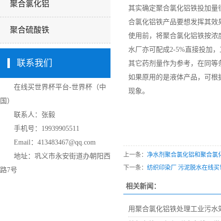
聚合氯化铝
其实确定聚合氯化铝铁投加量
合氯化铝铁产品要想发挥其效
聚合硫酸铁
使用前，将聚合氯化铝铁按浓度
水厂亦可配成2-5%直接投加
联系我们
其它药剂量作为参考，在同等条
如果原用的是液体产品，可根
在线买世界杯平台-世界杯（中
现象。
国）
联系人：张毅
手机号：19939905511
Email：413483467@qq.com
上一条：
净水剂聚合氯化铝和聚合氯
地址：巩义市永安街道办朝阳西
下一条：
纺织印染厂 污泥脱水在线买
路7号
相关新闻：
用聚合氯化铝铁处理工业污水