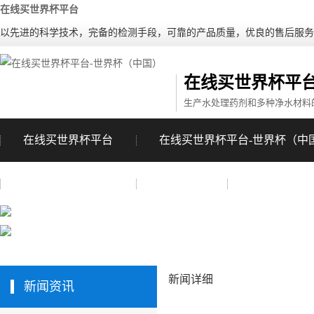
在线买世界杯平台
以先进的科学技术，完备的检测手段，可靠的产品质量，优良的售后服务
在线买世界杯平台
生产水处理药剂和多种净水材料
在线买世界杯平台
在线买世界杯平台-世界杯（中
在线买世界杯平台
成功案例
联系我们
新闻详细
新闻资讯