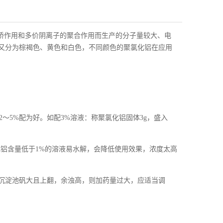
架桥作用和多价阴离子的聚合作用而生产的分子量较大、电
又分为棕褐色、黄色和白色，不同颜色的聚氯化铝在应用
2～5%配为好。如配3%溶液：称聚氯化铝固体3g，盛入
化铝含量低于1%的溶液易水解，会降低使用效果，浓度太高
沉淀池矾大且上翻，余浊高，则加药量过大，应适当调