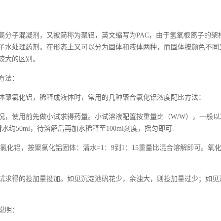
高分子混凝剂，又被简称为聚铝，英文缩写为
PAC，由于氢氧根离子的
子水处理药剂。在形态上又可以分为固体和液体两种，而固体按颜色不同
较大的区别。
方法：
体聚氯化铝，稀释成液体时，常用的几种聚合氯化铝浓度配比方法：
况，使用前先做小试求得药量。小试溶液配置按重量比（
W/W），一般以
清水约50ml，待溶解后再加水稀释至100ml刻度，摇匀即可.
氯化铝，按聚氯化铝固体：清水=1：9到1：15重量比混合溶解即可。氧
试求得的投加量投加。如见沉淀池矾花少，余浊大，则投加量过少；如见
说明：