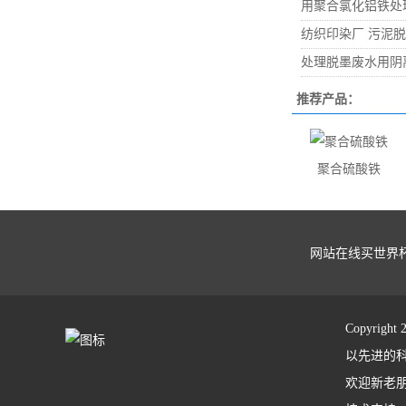
用聚合氯化铝铁处
纺织印染厂 污泥
处理脱墨废水用阴
推荐产品：
聚合硫酸铁
网站在线买世界
Copyrig
以先进的
欢迎新老