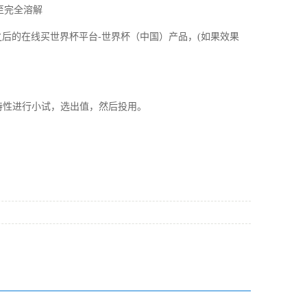
至完全溶解
之后的在线买世界杯平台-世界杯（中国）产品，(如果效果
据水质特性进行小试，选出值，然后投用。