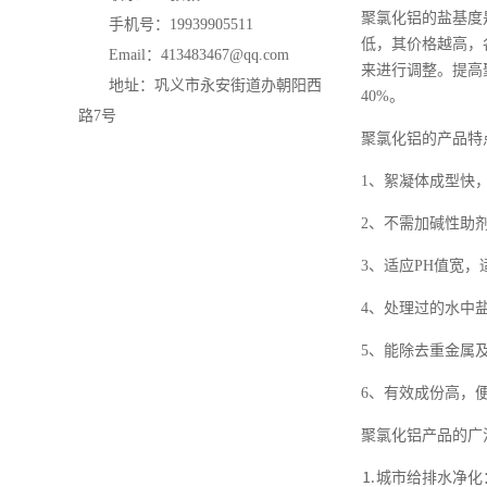
聚氯化铝的盐基度
手机号：19939905511
低，其价格越高，
Email：413483467@qq.com
来进行调整。提高
地址：巩义市永安街道办朝阳西
40%。
路7号
聚氯化铝的产品特
1、絮凝体成型快
2、不需加碱性助
3、适应PH值宽
4、处理过的水中
5、能除去重金属
6、有效成份高，
聚氯化铝产品的广
⒈城市给排水净化