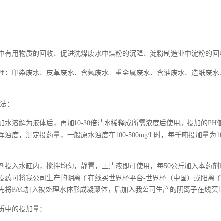
中有用物质的回收、促进洗煤废水中煤粉的沉降、淀粉制造业中淀粉的回
理：印染废水、皮革废水、含氟废水、重金属废水、含油废水、造纸废水
法：
3加水溶解为液体后，再加10-30倍清水稀释成所需浓度后使用。投加的PH值
浊度，测定投药量，一般原水浊度在100-500mg/L时，每千吨投加量为
。
剂投入水缸内，搅拌均匀，静置，上清液即可使用，每
50公斤加入本药
投药可将我公司生产的阴离子在线买世界杯平台-世界杯（中国）或阳离子
先将PAC加入被处理水体形成凝聚体，后加入我公司生产的阴离子在线买
质中的投加量：