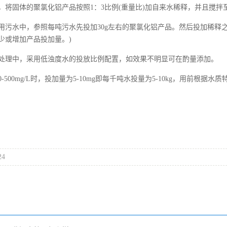
，将固体的聚氯化铝产品按照
1：3比例(重量比)加自来水稀释，并且搅拌
用污水中，参照每吨污水先投加
30g左右的聚氯化铝产品。然后投加稀释
少或增加产品投加量。)
处理中，采用低浊度水的投放比例配置，如效果不明显可在酌量添加。
00-500mg/L时，投加量为5-10mg即每千吨水投量为5-10kg，用前根
24