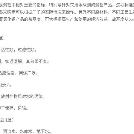
是聚铝中相对重要的指标，特别是针对饮用水级别的聚铝产品，这项标准
各采购商可以根据厂子的实际情况来操作。另外不同原材料，不同工艺生
聚氯化铝产品的盐基度，可大幅提高生产和使用的经济效益。盐基度从
6
点：
，活性好，过滤性好。
剂，如遇潮解，其效果不变。
，适应性强，用途广泛。
盐份少。
及放射性物质对水的污染。
便于储存，运输。
泛用途：
：河流水、水库水、地下水。