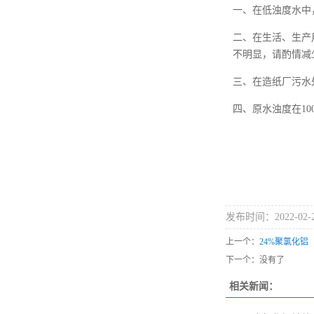
一、在低浊度水中
二、在生活、生产
不明显，请酌情减
三、在造纸厂污水
四、原水浊度在
1
发布时间：2022-02-
上一个：
24%聚氯化铝
下一个：没有了
相关新闻：