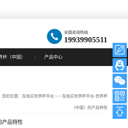
全国咨询热线
19939905511
界杯（中国）
产品中心
您的位置：
在线买世界杯平台
>
>
在线买世界杯平台-世界杯
（中国）的产品特性
的产品特性