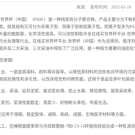
来源： 发布时间：2022-02-24
-世界杯（中国）（
PAM ）是一种线型高分子聚合物，产品主要分为干粉
0万）三类。按其结构又可分为非离子型、阴离子型和阳离子型。阴离子型多为P
大量的酰胺基，化学活性很高，可以改性制取许多在线买世界杯平台-世
污水处理等行业。在线买世界杯平台-世界杯（中国）作为润滑剂、悬浮
固井及二次采油、三次采油中得到了广泛应用，是一种极为重要的油田化
用性很强）
、一是提高填料、颜料等存留率。以降低原材料的流失和对环境的污染
提高纸抗撕性和多孔性，以改进视觉和印刷性能，还用于食品及茶叶包装纸
、采油、钻井泥浆、废泥浆处理、防止水窜、降低摩阻、提高采收率、
浆剂、浆液性能稳定、落浆少、织物断头率低、布面光洁。
应用于增稠、稳定胶体、减阻、粘结、成膜、生物医学材料等方面。
，在睡眠面膜里常与月桂醇聚醚-7和C13-14异链烷烃组合成一种乳液