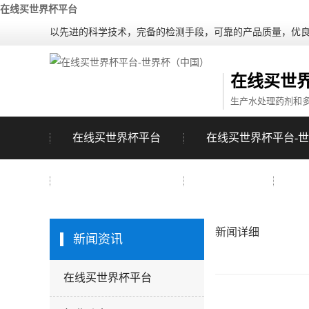
在线买世界杯平台
以先进的科学技术，完备的检测手段，可靠的产品质量，优
在线买世
生产水处理药剂和
在线买世界杯平台
在线买世界杯平台-
在线买世界杯平台
成功案例
联
新闻详细
新闻资讯
在线买世界杯平台