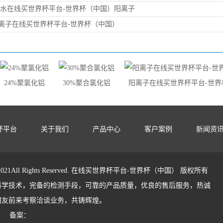
脱水在线买世界杯平台-世界杯（中国）阳离子
离子在线买世界杯平台-世界杯（中国）
24%聚氯化铝
30%聚合氯化铝
阳离子在线买世界杯平台-世界
杯平台
关于我们
产品中心
客户案例
新闻资
ht 2021All Rights Reserved. 在线买世界杯平台-世界杯（中国） 版权所有
科学技术，完备的检测手段，可靠的产品质量，优良的售后服务，热诚
朋友前来考察洽谈业务，共铸辉煌。
： 备案：