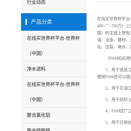
行业动态
在线买世界杯平台
产品分类
400="">70
国）的主链上带有
在线买世界杯平台-世界杯
油、冶金、建材、
化、压裂、堵水、
（中国）
（
PAM的应
净水滤料
1、用于造纸工业
使用PAM还可以
在线买世界杯平台-世界杯
2、用于石油工业
（中国）
3、用于纺织上
4、PAM还广泛
聚合氯化铝
5、用于日用化工
聚合硫酸铁