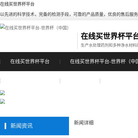
在线买世界杯平台
以先进的科学技术，完备的检测手段，可靠的产品质量，优良的售后服务
在线买世界杯平台
生产水处理药剂和多种净水材料
在线买世界杯平台
在线买世界杯平台-世界杯（中
在线买世界杯平台
成功案例
联系我们
新闻详细
新闻资讯