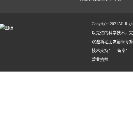
Copyright 2021Al
以先进的科学技术，
欢迎新老朋友前来考
技术支持： 备案：
营业执照