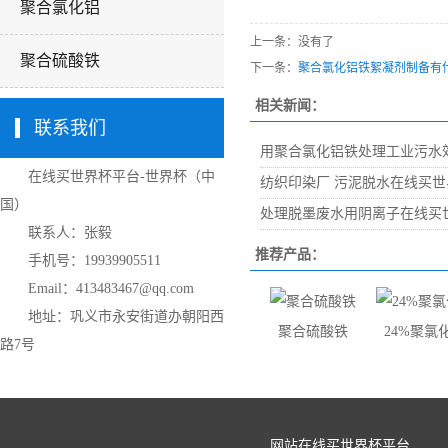
聚合氯化铝
上一条：没有了
聚合硫酸铁
下一条：
聚合氯化铝铁絮凝剂制备有
相关新闻：
联系我们
用聚合氯化铝铁处理工业污水
在线买世界杯平台-世界杯（中
纺织印染厂 污泥脱水在线买世
国）
处理脱墨废水用阴离子在线买
联系人：张毅
推荐产品：
手机号：19939905511
Email：413483467@qq.com
地址：巩义市永安街道办朝阳西
聚合硫酸铁
24%聚氯
路7号
网站在线买世界杯平台