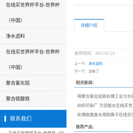
在线买世界杯平台-世界杯
（中国）
详细介绍
净水滤料
在线买世界杯平台-世界杯
发布时间：2022-02-24
上一个：
净水滤料
（中国）
下一个：没有了
相关新闻：
聚合氯化铝
用聚合氯化铝铁处理工业污水
聚合硫酸铁
纺织印染厂 污泥脱水在线买世
处理脱墨废水用阴离子在线买
联系我们
推荐产品：