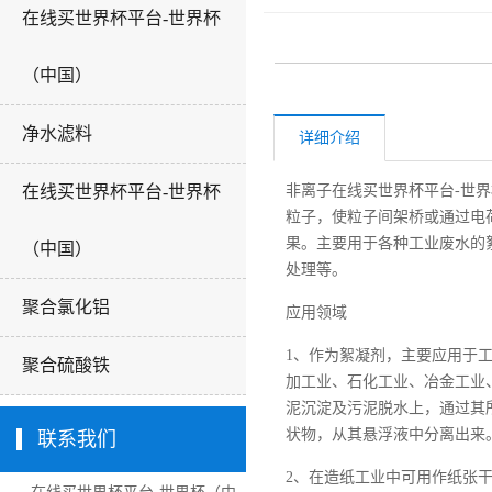
在线买世界杯平台-世界杯
（中国）
净水滤料
详细介绍
非离子在线买世界杯平台-世
在线买世界杯平台-世界杯
粒子，使粒子间架桥或通过电
果。主要用于各种工业废水的
（中国）
处理等。
聚合氯化铝
应用领域
1、作为絮凝剂，主要应用于
聚合硫酸铁
加工业、石化工业、冶金工业
泥沉淀及污泥脱水上，通过其
状物，从其悬浮液中分离出来
联系我们
2、在造纸工业中可用作纸张