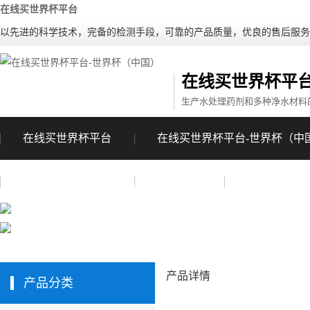
在线买世界杯平台
以先进的科学技术，完备的检测手段，可靠的产品质量，优良的售后服务
在线买世界杯平台
生产水处理药剂和多种净水材料
在线买世界杯平台
在线买世界杯平台-世界杯（中
在线买世界杯平台
成功案例
联系我们
产品详情
产品分类