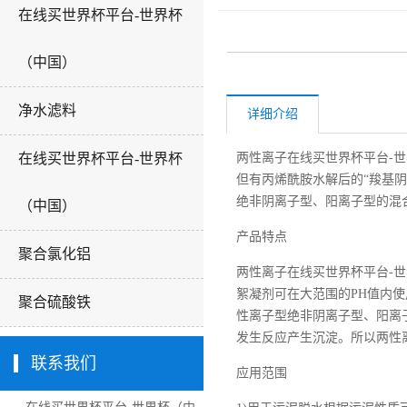
在线买世界杯平台-世界杯
（中国）
净水滤料
详细介绍
两性离子在线买世界杯平台-
在线买世界杯平台-世界杯
但有丙烯酰胺水解后的
“羧基
绝非阴离子型、阳离子型的混
（中国）
产品特点
聚合氯化铝
两性离子在线买世界杯平台-
絮凝剂可在大范围的
PH值内
聚合硫酸铁
性离子型绝非阴离子型、阳离
发生反应产生沉淀。所以两性
联系我们
应用范围