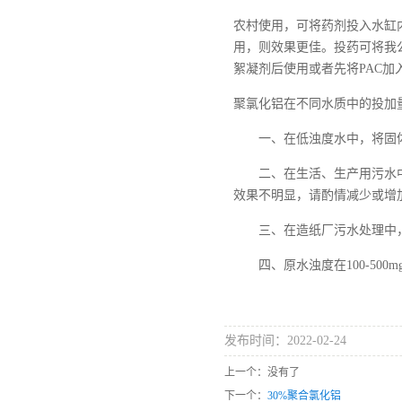
农村使用，可将药剂投入水缸
用，则效果更佳。投药可将我
絮凝剂后使用或者先将PAC
聚氯化铝在不同水质中的投加
一、在低浊度水中，将固体的
二、在生活、生产用污水中
效果不明显，请酌情减少或增
三、在造纸厂污水处理中，
四、原水浊度在
100-5
发布时间：2022-02-24
上一个：没有了
下一个：
30%聚合氯化铝