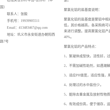
整。
在线买世界杯平台-世界杯（中
国）
聚氯化铝的盐基度说明：
联系人：张毅
聚氯化铝的盐基度是聚铝中相
手机号：19939905511
低，其价格越高，各采购商可
Email：413483467@qq.com
来进行调整。提高聚氯化铝产
地址：巩义市永安街道办朝阳西
40%。
路7号
聚氯化铝的产品特点：
1、絮凝体成型快，活性好，
2、不需加碱性助剂，如遇潮
3、适应PH值宽，适应性强，
4、处理过的水中盐份少。
5、能除去重金属及放射性物
6、有效成份高，便于储存，