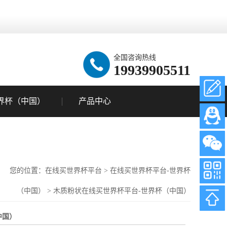
全国咨询热线
19939905511
界杯（中国）
产品中心
您的位置：
在线买世界杯平台
>
在线买世界杯平台-世界杯
（中国）
>
木质粉状在线买世界杯平台-世界杯（中国）
中国）