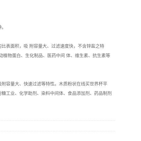
种。
的比表面积，吸 附容量大、过滤速度快，不含锌盐之特
动植物蛋白、生化制品、医药中间 体、维生素、抗生素等
吸附容量大、快速过滤等特性。木质粉状在线买世界杯平
粉糖工业、化学助剂、染料中间体、食品添加剂、药品制剂