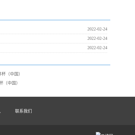
2022-02-24
2022-02-24
2022-02-24
杯（中国）
讯
联系我们