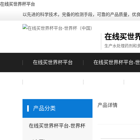
在线买世界杯平台
以先进的科学技术，完备的检测手段，可靠的产品质量，优
在线买世
生产水处理药剂和
在线买世界杯平台
在线买世界杯平台-
在线买世界杯平台
成功案例
联
产品详情
产品分类
在线买世界杯平台-世界杯