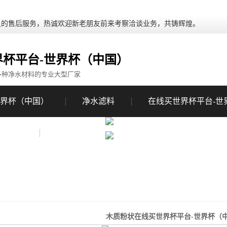
良的售后服务，热诚欢迎新老朋友前来考察洽谈业务，共铸辉煌。
界杯平台-世界杯（中国）
多种净水材料的专业大型厂家
世界杯（中国）
净水滤料
在线买世界杯平台-世
系我们
关于我们
木质粉状在线买世界杯平台-世界杯（